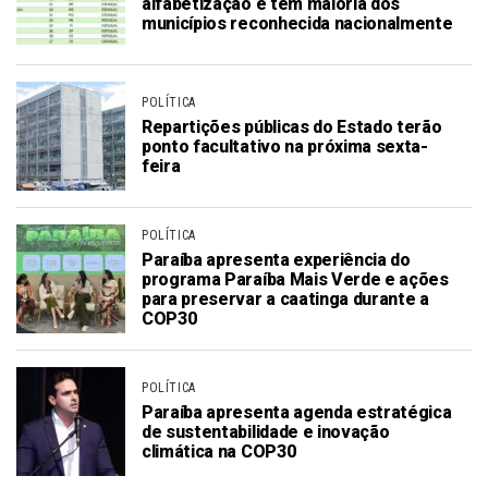
alfabetização e tem maioria dos
municípios reconhecida nacionalmente
POLÍTICA
Repartições públicas do Estado terão
ponto facultativo na próxima sexta-
feira
POLÍTICA
Paraíba apresenta experiência do
programa Paraíba Mais Verde e ações
para preservar a caatinga durante a
COP30
POLÍTICA
Paraíba apresenta agenda estratégica
de sustentabilidade e inovação
climática na COP30