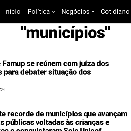
Início
Política
Negócios
Cotidiano
"municípios"
e Famup se reúnem com juíza dos
s para debater situação dos
024
te recorde de municípios que avançam
s públicas voltadas às crianças e
es e conquistaram Selo Unicef