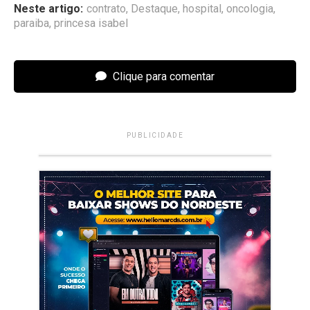
Neste artigo:
contrato
,
Destaque
,
hospital
,
oncologia
,
paraiba
,
princesa isabel
Clique para comentar
PUBLICIDADE