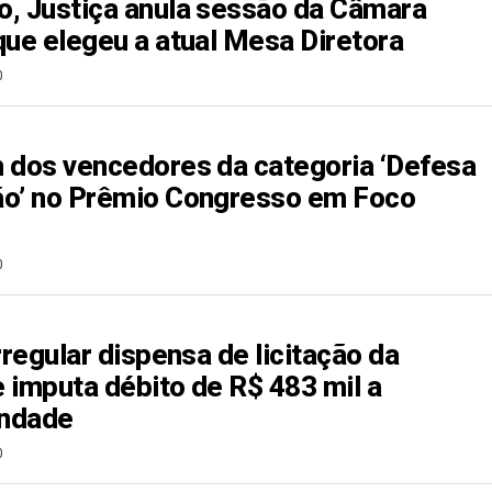
, Justiça anula sessão da Câmara
que elegeu a atual Mesa Diretora
0
 dos vencedores da categoria ‘Defesa
ão’ no Prêmio Congresso em Foco
0
rregular dispensa de licitação da
 imputa débito de R$ 483 mil a
indade
0