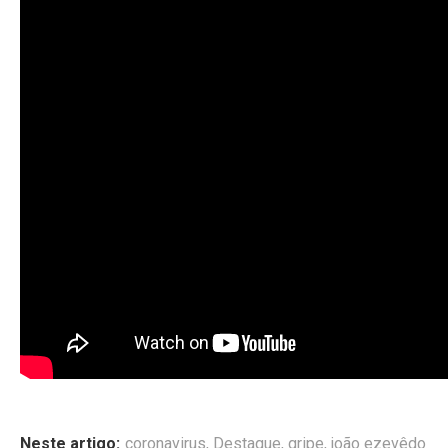
Neste artigo:
coronavirus
,
Destaque
,
gripe
,
joão ezevêdo