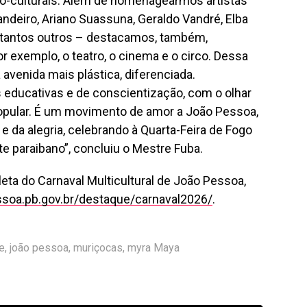
co-culturais. Além de homenagearmos artistas
deiro, Ariano Suassuna, Geraldo Vandré, Elba
e tantos outros – destacamos, também,
r exemplo, o teatro, o cinema e o circo. Dessa
venida mais plástica, diferenciada.
 educativas e de conscientização, com o olhar
popular. É um movimento de amor a João Pessoa,
 da alegria, celebrando à Quarta-Feira de Fogo
paraibano”, concluiu o Mestre Fuba.
eta do Carnaval Multicultural de João Pessoa,
soa.pb.gov.
br/destaque/carnaval2026/
.
e
,
joão pessoa
,
muriçocas
,
myra Maya