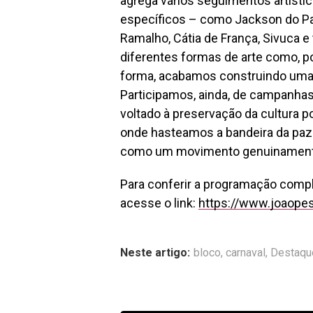
agrega vários seguimentos artísti
específicos – como Jackson do Pan
Ramalho, Cátia de França, Sivuca 
diferentes formas de arte como, po
forma, acabamos construindo uma a
Participamos, ainda, de campanhas
voltado à preservação da cultura 
onde hasteamos a bandeira da paz e
como um movimento genuinamente 
Para conferir a programação compl
acesse o link:
https://www.joaopes
Neste artigo:
bloco
,
carnaval
,
Destaqu