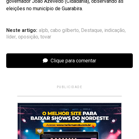
governador João Azevêdo (Cidadania), observando as
eleições no município de Guarabira.
Neste artigo:
alpb
,
cabo gilberto
,
Destaque
,
indicação
,
líder
,
oposição
,
tovar
Clique para comentar
PUBLICIDADE