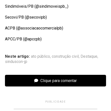
Sindimóveis/PB (@sindimoveispb_)
Secovi/PB (@secovipb)
ACPB (@associacaocomercialpb)
APCC/PB (@apccpb)
Neste artigo:
ato público
,
construção civil
,
Destaque
,
sinduscon-jp
Clique para comentar
PUBLICIDADE