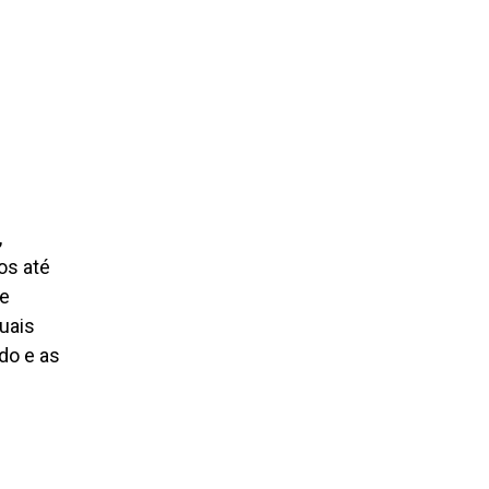
,
os até
de
uais
do e as