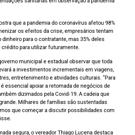
mendações sanitárias em observação à pandemia
ostra que a pandemia do coronavírus afetou 98%
menizar os efeitos da crise, empresários tentam
 dinheiro para o contratante, mas 35% deles
rédito para utilizar futuramente.
governo municipal e estadual observar que toda
evará a investimentos incrementais em viagens,
res, entretenimento e atividades culturais. “Para
, é essencial apoiar a retomada de negócios de
ambém dizimados pela Covid-19. A cadeia que
grande. Milhares de famílias são sustentadas
Temos que começar a discutir possibilidades com
isse.
mada segura, o vereador Thiago Lucena destaca