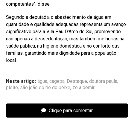
competentes”, disse.
Segundo a deputada, o abastecimento de água em
quantidade e qualidade adequadas representa um avanço
significativo para a Vila Pau D’Arco do Sul, promovendo
não apenas a dessedentação, mas também melhorias na
saúde pública, na higiene doméstica e no conforto das
famílias, garantindo mais dignidade para a população
local.
Neste artigo:
água
,
cagepa
,
Destaque
,
doutora paula
,
pleito
,
são joão do rio do peixe
,
zé aldemir
Clique para comentar