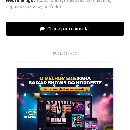
Neste artigo:
ações
,
brasil
,
cajazeiras
,
coronavirus
,
deputada
,
paraiba
,
prefeitos
Clique para comentar
PUBLICIDADE