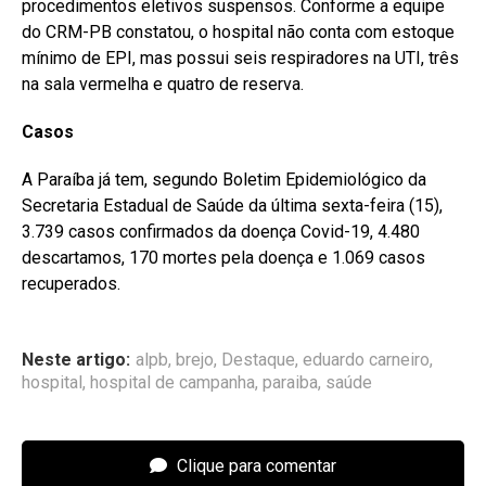
procedimentos eletivos suspensos. Conforme a equipe
do CRM-PB constatou, o hospital não conta com estoque
mínimo de EPI, mas possui seis respiradores na UTI, três
na sala vermelha e quatro de reserva.⠀
Casos
A Paraíba já tem, segundo Boletim Epidemiológico da
Secretaria Estadual de Saúde da última sexta-feira (15),
3.739 casos confirmados da doença Covid-19, 4.480
descartamos, 170 mortes pela doença e 1.069 casos
recuperados.
Neste artigo:
alpb
,
brejo
,
Destaque
,
eduardo carneiro
,
hospital
,
hospital de campanha
,
paraiba
,
saúde
Clique para comentar