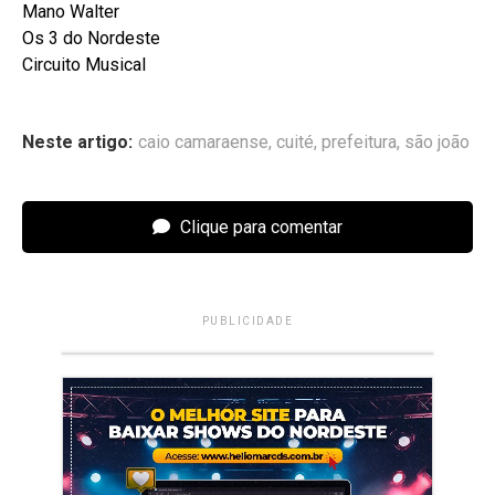
Mano Walter
Os 3 do Nordeste
Circuito Musical
Neste artigo:
caio camaraense
,
cuité
,
prefeitura
,
são joão
Clique para comentar
PUBLICIDADE