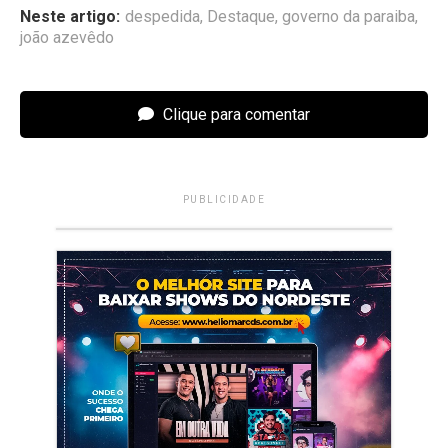
Neste artigo:
despedida
,
Destaque
,
governo da paraiba
,
joão azevêdo
Clique para comentar
PUBLICIDADE