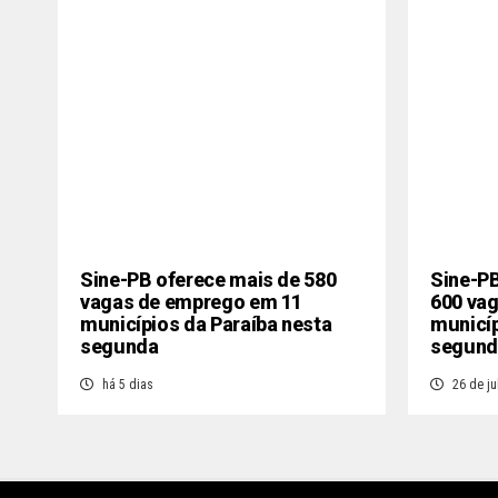
Sine-PB oferece mais de 580
Sine-PB
vagas de emprego em 11
600 va
municípios da Paraíba nesta
municíp
segunda
segund
há 5 dias
26 de ju