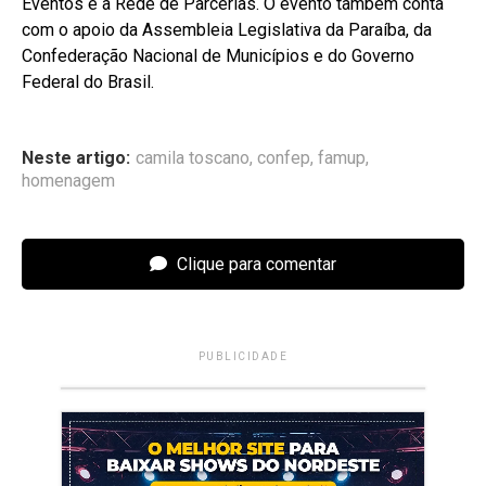
Eventos e a Rede de Parcerias. O evento também conta
com o apoio da Assembleia Legislativa da Paraíba, da
Confederação Nacional de Municípios e do Governo
Federal do Brasil.
Neste artigo:
camila toscano
,
confep
,
famup
,
homenagem
Clique para comentar
PUBLICIDADE