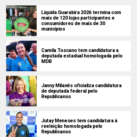
Liquida Guarabira 2026 termina com
mais de 120 lojas participantes e
consumidores de mais de 30
municípios
Camila Toscano tem candidatura a
deputada estadual homologada pelo
MDB
Janny Milanês oficializa candidatura
de deputada federal pelo
Republicanos
Jutay Meneses tem candidatura à
reeleição homologada pelo
Republicanos