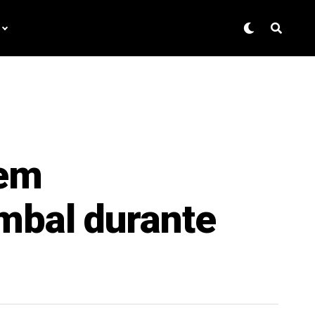
 em
mbal durante