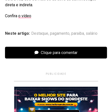
direta e indireta.
Confira
o vídeo
Neste artigo:
Destaque
,
pagamento
,
paraiba
,
salário
Clique para comentar
PUBLICIDADE