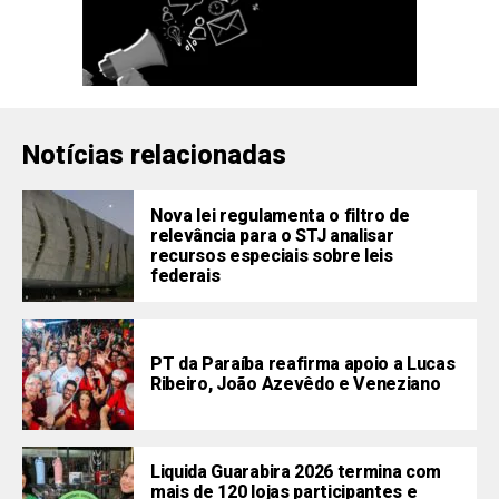
Notícias relacionadas
Nova lei regulamenta o filtro de
relevância para o STJ analisar
recursos especiais sobre leis
federais
PT da Paraíba reafirma apoio a Lucas
Ribeiro, João Azevêdo e Veneziano
Liquida Guarabira 2026 termina com
mais de 120 lojas participantes e