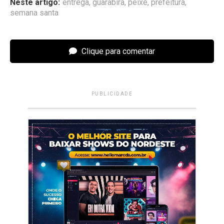
Neste artigo:
entrega
,
guarabira
,
peixe
,
prefeitura
,
semana santa
Clique para comentar
PUBLICIDADE