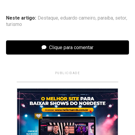
Neste artigo:
Destaque
,
eduardo carneiro
,
paraiba
,
setor
,
turismo
Clique para comentar
PUBLICIDADE