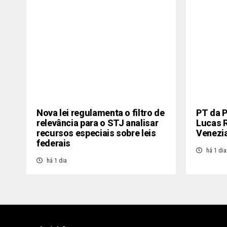
Nova lei regulamenta o filtro de
PT da P
relevância para o STJ analisar
Lucas R
recursos especiais sobre leis
Venezi
federais
há 1 dia
há 1 dia