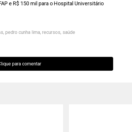
FAP e R$ 150 mil para o Hospital Universitário
as
,
pedro cunha lima
,
recursos
,
saúde
lique para comentar