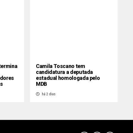
termina
Camila Toscano tem
candidatura a deputada
idores
estadual homologada pelo
os
MDB
há 2 dias