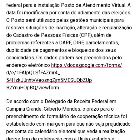
federal para a instalação Posto de Atendimento Virtual. A
data foi modificada por conta do adiamento das eleições.
O Posto será utilizado pelas gestões municipais para
resolver situações de inscrição, alteração e regularização
do Cadastro de Pessoas Físicas (CPF), além de
problemas referentes a DARF, DIRF, parcelamentos,
duplicidade de pagamentos e bloqueios dos seus
concidadãos. Os dados podem ser preenchidos pelo
endereço eletrônico
https://docs.google.com/forms/
d/e/1FAIpQLSfFAZmr4_
54HzkJJnhtvVeosnqZjm5MESUQbZUp
B2YnuHOpBQ/viewform
De acordo com o Delegado da Receita Federal em
Campina Grande, Gilberto Mendes, o prazo para o
preenchimento do formulário de cooperação técnica foi
estabelecido com margem para que não seja prejudicado
por conta do calendário eleitoral que veda a realização
desse tipo de celebração com a União, estados e