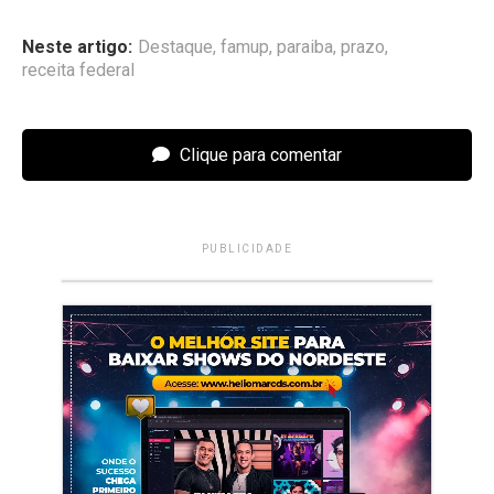
Neste artigo:
Destaque
,
famup
,
paraiba
,
prazo
,
receita federal
Clique para comentar
PUBLICIDADE