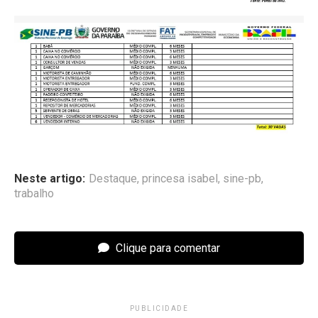
Neste artigo:
Destaque
,
princesa isabel
,
sine-pb
,
trabalho
Clique para comentar
PUBLICIDADE