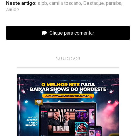
Neste artigo:
alpb
,
camila toscano
,
Destaque
,
paraiba
,
saúde
Clique para comentar
PUBLICIDADE