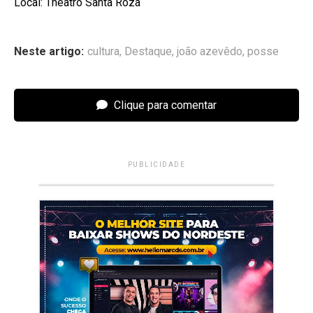
Local: Theatro Santa Roza
Neste artigo:
cultura
,
Destaque
,
joão azevêdo
,
posse
Clique para comentar
PUBLICIDADE