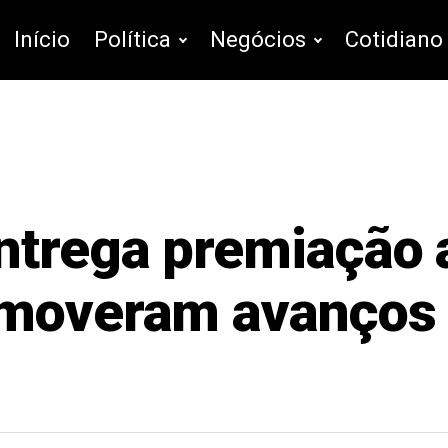
Início
Política
Negócios
Cotidiano
trega premiação a
omoveram avanços