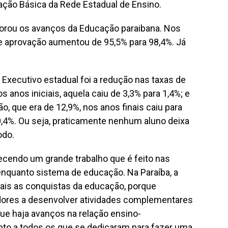
ção Básica da Rede Estadual de Ensino.
rou os avanços da Educação paraibana. Nos
 de aprovação aumentou de 95,5% para 98,4%. Já
xecutivo estadual foi a redução nas taxas de
 anos iniciais, aquela caiu de 3,3% para 1,4%; e
ão, que era de 12,9%, nos anos finais caiu para
 0,4%. Ou seja, praticamente nenhum aluno deixa
odo.
ecendo um grande trabalho que é feito nas
enquanto sistema de educação. Na Paraíba, a
ais as conquistas da educação, porque
dores a desenvolver atividades complementares
ue haja avanços na relação ensino-
o a todos os que se dedicaram para fazer uma