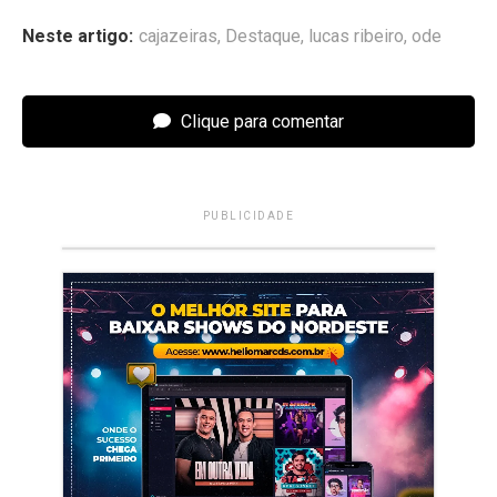
Neste artigo:
cajazeiras
,
Destaque
,
lucas ribeiro
,
ode
Clique para comentar
PUBLICIDADE