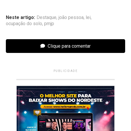
Neste artigo:
Destaque
,
joão pessoa
,
lei
,
ocupação do solo
,
pmjp
Clique para comentar
PUBLICIDADE