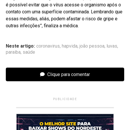
é possível evitar que o vírus acesse o organismo após o
contato com uma superfície contaminada. Lembrando que
essas medidas, aliás, podem afastar o risco de gripe e
outras infecções”, finaliza a médica.
Neste artigo:
coronavirus
,
hapvida
,
joão pessoa
,
luvas
,
paraiba
,
saúde
Clique para comentar
PUBLICIDADE