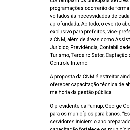
contemplam os principais setores 
programações ocorrerão de forma
voltados às necessidades de cada 
aprofundada. Ao todo, o evento ab
exclusivo para prefeitos, vice-pref
a CNM, além de áreas como Assistê
Jurídico, Previdência, Contabilidad
Turismo, Terceiro Setor, Captaçã
Controle Interno.
A proposta da CNM é estreitar ain
oferecer capacitação técnica de alt
melhoria da gestão pública.
O presidente da
Famup
, George Co
para os municípios paraibanos. “E
servidores iniciem o ano preparado
capacitação fortalece os municípi