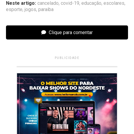
Neste artigo:
cancelado
,
covid-19
,
educação
,
escolares
,
esporte
,
jogos
,
paraiba
Clique para comentar
PUBLICIDADE