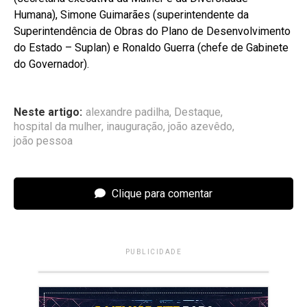
Humana), Simone Guimarães (superintendente da
Superintendência de Obras do Plano de Desenvolvimento
do Estado – Suplan) e Ronaldo Guerra (chefe de Gabinete
do Governador).
Neste artigo:
alexandre padilha
,
Destaque
,
hospital da mulher
,
inauguração
,
joão azevêdo
,
joão pessoa
Clique para comentar
PUBLICIDADE