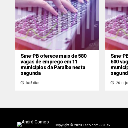
Sine-PB oferece mais de 580
Sine-PB
vagas de emprego em 11
600 va
municípios da Paraíba nesta
municíp
segunda
segund
há 5 dias
26 de ju
Copyright © 2023 Feito com JS Dev.