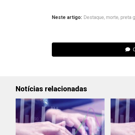
Neste artigo:
Destaque
,
morte
,
preta g
C
Notícias relacionadas